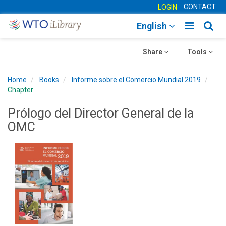
CONTACT
LOGIN
Toggle
Togg
English
main
sear
Toggle
navigatio
Toggle
navig
Share
Tools
navigation
navigation
Home
Books
Informe sobre el Comercio Mundial 2019
Chapter
Prólogo del Director General de la
OMC